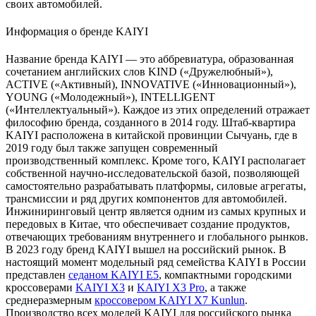
своих автомобилей.
Информация о бренде KAIYI
Название бренда KAIYI — это аббревиатура, образованная
сочетанием английских слов KIND («Дружелюбный»),
ACTIVE («Активный), INNOVATIVE («Инновационный»),
YOUNG («Молодежный»), INTELLIGENT
(«Интеллектуальный»). Каждое из этих определений отражает
философию бренда, созданного в 2014 году. Штаб-квартира
KAIYI расположена в китайской провинции Сычуань, где в
2019 году был также запущен современный
производственный комплекс. Кроме того, KAIYI располагает
собственной научно-исследовательской базой, позволяющей
самостоятельно разрабатывать платформы, силовые агрегаты,
трансмиссии и ряд других компонентов для автомобилей.
Инжиниринговый центр является одним из самых крупных и
передовых в Китае, что обеспечивает создание продуктов,
отвечающих требованиям внутреннего и глобального рынков.
В 2023 году бренд KAIYI вышел на российский рынок. В
настоящий момент модельный ряд семейства KAIYI в России
представлен
седаном KAIYI E5
, компактными городскими
кроссоверами
KAIYI Х3
и
KAIYI X3 Pro
, а также
среднеразмерным
кроссовером KAIYI X7 Kunlun
.
Производство всех моделей KAIYI для российского рынка